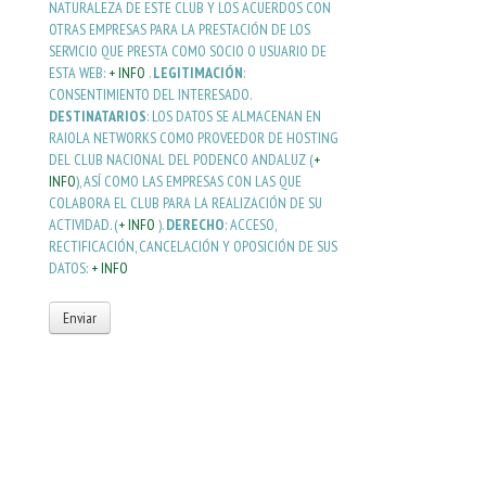
NATURALEZA DE ESTE CLUB Y LOS ACUERDOS CON
OTRAS EMPRESAS PARA LA PRESTACIÓN DE LOS
SERVICIO QUE PRESTA COMO SOCIO O USUARIO DE
ESTA WEB:
+ INFO
.
LEGITIMACIÓN
:
CONSENTIMIENTO DEL INTERESADO.
DESTINATARIOS
: LOS DATOS SE ALMACENAN EN
RAIOLA NETWORKS COMO PROVEEDOR DE HOSTING
DEL CLUB NACIONAL DEL PODENCO ANDALUZ (
+
INFO
), ASÍ COMO LAS EMPRESAS CON LAS QUE
COLABORA EL CLUB PARA LA REALIZACIÓN DE SU
ACTIVIDAD. (
+ INFO
).
DERECHO
: ACCESO,
RECTIFICACIÓN, CANCELACIÓN Y OPOSICIÓN DE SUS
DATOS:
+ INFO
Enviar
¡Atención! Este sitio usa cookies y
tecnologías similares.
Si no cambia la configuración de su navegador, usted acepta su uso.